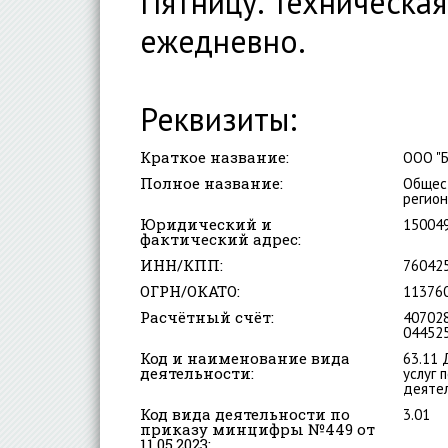
Пятницу. Техническая
ежедневно.
Реквизиты:
Краткое название:
ООО "Б
Полное название:
Общест
регион
Юридический и
150049
фактический адрес:
ИНН/КПП:
76042
ОГРН/ОКАТО:
11376
Расчётный счёт:
40702
044525
Код и наименование вида
63.11 
деятельности:
услуг 
деяте
Код вида деятельности по
3.01
приказу минцифры №449 от
11.05.2023: